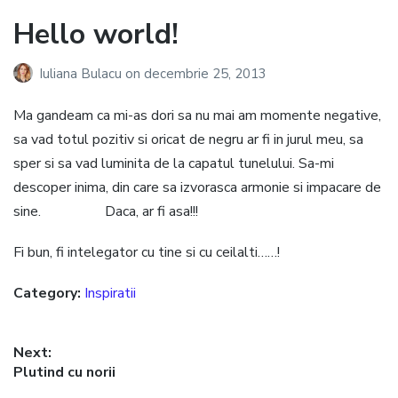
Hello world!
Iuliana Bulacu
on
decembrie 25, 2013
Ma gandeam ca mi-as dori sa nu mai am momente negative,
sa vad totul pozitiv si oricat de negru ar fi in jurul meu, sa
sper si sa vad luminita de la capatul tunelului. Sa-mi
descoper inima, din care sa izvorasca armonie si impacare de
sine. Daca, ar fi asa!!!
Fi bun, fi intelegator cu tine si cu ceilalti……!
Category:
Inspiratii
Navigare
Next:
Next
Plutind cu norii
în
post: